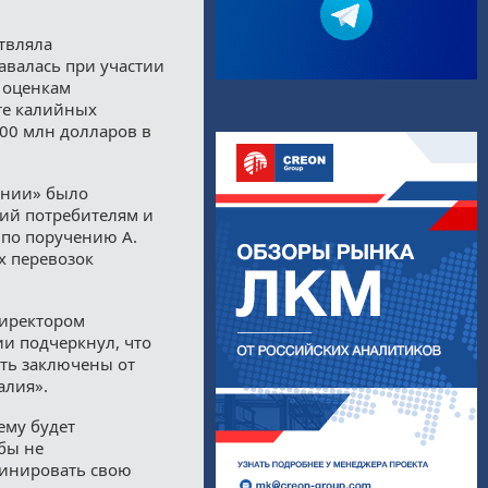
твляла
авалась при участии
 оценкам
те калийных
00 млн долларов в
ании» было
ий потребителям и
 по поручению А.
х перевозок
директором
и подчеркнул, что
ыть заключены от
алия».
ему будет
бы не
динировать свою