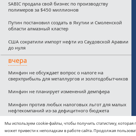
SABIC продала свой бизнес по производству
полимеров за $450 миллионов
Путин постановил создать в Якутии и Смоленской
области алмазный кластер
США сократили импорт нефти из Саудовской Аравии
до нуля
вчера
Минфин не обсуждает вопрос о налоге на
сверхприбыль для металлургов и золотодобытчиков
Минфин не планирует изменений демпфера
Минфин против любых налоговых льгот для малых
нефтекомпаний из-за дефицитного бюджета
Соглашение о свободной торговле между ЕАЭС и
Мы используем cookie-файлы, чтобы получить статистику, которая 
ОАЭ вступит в силу с 6 октября
может привести к неполадкам в работе сайта. Продолжая пользоват