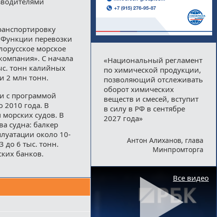
зводителями
ранспортировку
 Функции перевозки
лорусское морское
компания». С начала
«Национальный регламент
ыс. тонн калийных
по химической продукции,
и 2 млн тонн.
позволяющий отслеживать
оборот химических
ии с программой
веществ и смесей, вступит
 2010 года. В
в силу в РФ в сентябре
 морских судов. В
2027 года»
ва судна: балкер
луатации около 10-
Антон Алиханов, глава
 до 6 тыс. тонн.
Минпромторга
ских банков.
Все видео