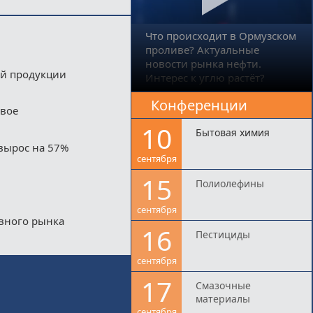
Что происходит в Ормузском
проливе? Актуальные
новости рынка нефти.
ой продукции
Интерес к углю растёт?
Конференции
двое
10
Бытовая химия
вырос на 57%
сентября
15
Полиолефины
сентября
ивного рынка
16
Пестициды
сентября
17
Смазочные
материалы
сентября