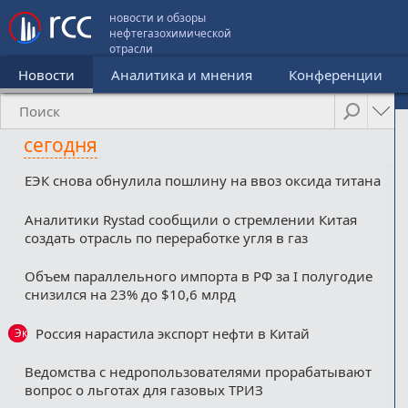
новости и обзоры
нефтегазохимической
отрасли
Новости
Аналитика и мнения
Конференции
сегодня
ЕЭК снова обнулила пошлину на ввоз оксида титана
Аналитики Rystad сообщили о стремлении Китая
создать отрасль по переработке угля в газ
Объем параллельного импорта в РФ за I полугодие
снизился на 23% до $10,6 млрд
Россия нарастила экспорт нефти в Китай
Эксклюзив
Ведомства с недропользователями прорабатывают
вопрос о льготах для газовых ТРИЗ