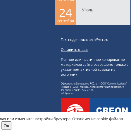
24
Уголь
сентября
Тех. поддержка: tech@rcc.ru
Оставить отзыв
Полное или частичное копирование
материалов сайта разрешено только с
указанием активной ссылки на
источник
Официальный оператор RCC.ru —
ООО "Communicationz"
Россия, 119296, Москва, Университетский проспект, 9
Телефон: +7 (495) 276-77-88
info@rcc.ru
йлах или измените настройки браузера. Отключение cookie-файлов
.