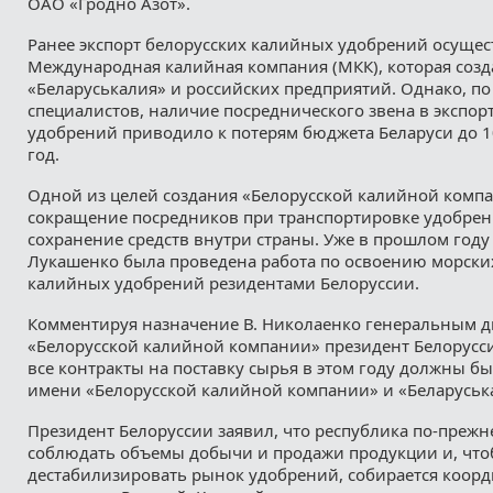
ОАО «Гродно Азот».
Ранее экспорт белорусских калийных удобрений осущес
Международная калийная компания (МКК), которая созд
«Беларуськалия» и российских предприятий. Однако, по
специалистов, наличие посреднического звена в экспор
удобрений приводило к потерям бюджета Беларуси до 1
год.
Одной из целей создания «Белорусской калийной комп
сокращение посредников при транспортировке удобрен
сохранение средств внутри страны. Уже в прошлом году
Лукашенко была проведена работа по освоению морски
калийных удобрений резидентами Белоруссии.
Комментируя назначение В. Николаенко генеральным 
«Белорусской калийной компании» президент Белорусси
все контракты на поставку сырья в этом году должны б
имени «Белорусской калийной компании» и «Беларуськ
Президент Белоруссии заявил, что республика по-прежн
соблюдать объемы добычи и продажи продукции и, что
дестабилизировать рынок удобрений, собирается коор