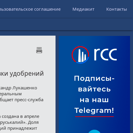
льзовательское соглашение
Медиакит
Контакты
зки удобрений
ксандр Лукашенко
неральным
бщает пресс-служба
создана в апреле
руськалий». Доля
кций принадлежит