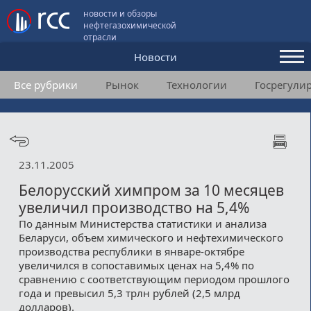
новости и обзоры
нефтегазохимической
отрасли
Новости
Все рубрики
Рынок
Технологии
Госрегули
Аналитика и мнения
Конференции
Видео
23.11.2005
Подписка
Белорусский химпром за 10 месяцев
увеличил производство на 5,4%
По данным Министерства статистики и анализа
Пользовательское соглашение
Беларуси, объем химического и нефтехимического
производства республики в январе-октябре
Медиакит
увеличился в сопоставимых ценах на 5,4% по
сравнению с соответствующим периодом прошлого
Контакты
года и превысил 5,3 трлн рублей (2,5 млрд
долларов).