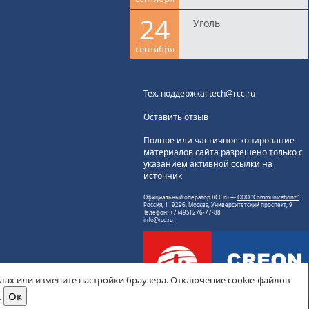
24
Уголь
сентября
Тех. поддержка: tech@rcc.ru
Оставить отзыв
Полное или частичное копирование
материалов сайта разрешено только с
указанием активной ссылки на
источник
Официальный оператор RCC.ru —
ООО "Communicationz"
Россия, 119296, Москва, Университетский проспект, 9
Телефон: +7 (495) 276-77-88
info@rcc.ru
йлах или измените настройки браузера. Отключение cookie-файлов
.