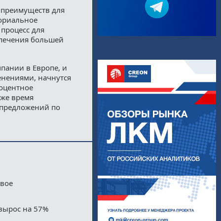
ю преимуществ для
ториальное
процесс для
спечения большей
пании в Европе, и
енениями, начнутся
роцентное
 же время
 предложений по
двое
вырос на 57%