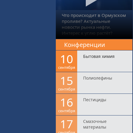
Что происходит в Ормузском
проливе? Актуальные
новости рынка нефти.
Интерес к углю растёт?
Конференции
10
Бытовая химия
сентября
15
Полиолефины
сентября
16
Пестициды
сентября
17
Смазочные
материалы
сентября