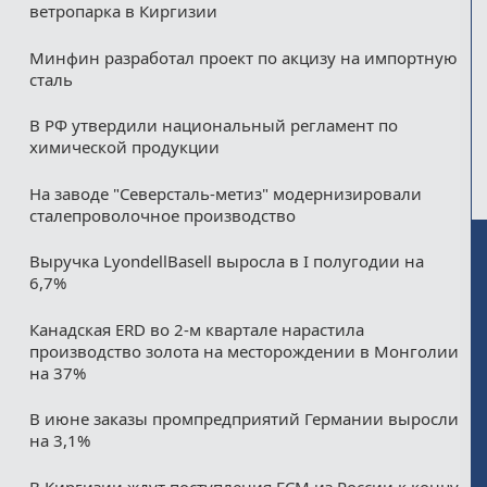
ветропарка в Киргизии
Минфин разработал проект по акцизу на импортную
сталь
В РФ утвердили национальный регламент по
химической продукции
На заводе "Северсталь-метиз" модернизировали
сталепроволочное производство
Выручка LyondellBasell выросла в I полугодии на
6,7%
Канадская ERD во 2-м квартале нарастила
производство золота на месторождении в Монголии
на 37%
В июне заказы промпредприятий Германии выросли
на 3,1%
В Киргизии ждут поступления ГСМ из России к концу