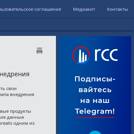
льзовательское соглашение
Медиакит
Контакты
внедрения
ть свои
емпа внедрения
вые продукты
ские данные
realis одним из