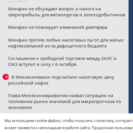
Минфин не обсуждает вопрос о налоге на
сверхприбыль для металлургов и золотодобытчиков
Минфин не планирует изменений демпфера
Минфин против любых налоговых льгот для малых
нефтекомпаний из-за дефицитного бюджета
Соглашение о свободной торговле между ЕАЭС и
ОАЭ вступит в силу с 6 октября
В Минэкономики подсчитали налоговую цену
Эксклюзив
российской нефти
Глава Минэкономразвития назвал ситуацию на
топливном рынке значимой для макропрогноза по
экономике
Севморпуть изменит мировую логистику и
Мы используем cookie-файлы, чтобы получить статистику, которая 
экономику
может привести к неполадкам в работе сайта. Продолжая пользоват