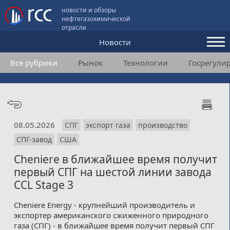
новости и обзоры
нефтегазохимической
отрасли
Новости
Все рубрики
Рынок
Технологии
Госрегули
Аналитика и мнения
Конференции
Видео
08.05.2026
СПГ
экспорт газа
производство
Подписка
СПГ-завод
США
Cheniere в ближайшее время получит
Пользовательское соглашение
первый СПГ на шестой линии завода
CCL Stage 3
Медиакит
Cheniere Energy - крупнейший производитель и
Контакты
экспортер американского сжиженного природного
газа (СПГ) - в ближайшее время получит первый СПГ