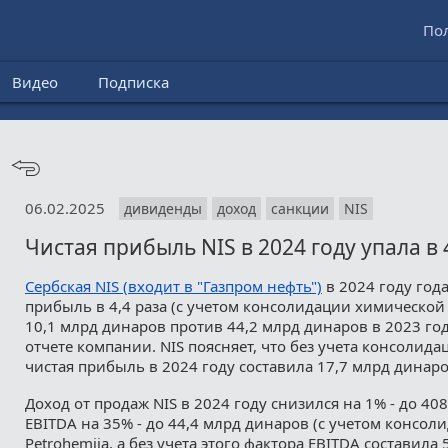
По
Видео
Подписка
06.02.2025
дивиденды
доход
санкции
NIS
Чистая прибыль NIS в 2024 году упала в 
Сербская NIS (входит в "Газпром нефть")
в 2024 году год
прибыль в 4,4 раза (с учетом консолидации химической H
10,1 млрд динаров против 44,2 млрд динаров в 2023 год
отчете компании. NIS поясняет, что без учета консолида
чистая прибыль в 2024 году составила 17,7 млрд динар
Доход от продаж NIS в 2024 году снизился на 1% - до 40
EBITDA на 35% - до 44,4 млрд динаров (с учетом консол
Petrohemija, а без учета этого фактора EBITDA составила