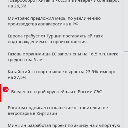
Товарооборот Китая и России в январе - июле вырос
на 26,3%
Минтранс предложил меры по увеличению
производства авиакеросина в РФ
Европа требует от Турции поставлять ей газ с
подтверждением его происхождения
Газовые хранилища ЕС заполнены на 16,5 п.п. ниже
среднего за 5 лет
Китайский экспорт в июле вырос на 23,9%, импорт -
на 27,5%
Эксклюзив
Введена в строй крупнейшая в России СЭС
Росатом подписал соглашение о строительстве
ветропарка в Киргизии
Минфин разработал проект по акцизу на импортную