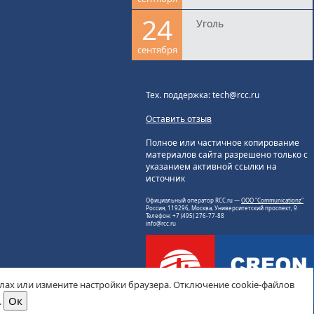
24
Уголь
сентября
Тех. поддержка: tech@rcc.ru
Оставить отзыв
Полное или частичное копирование
материалов сайта разрешено только с
указанием активной ссылки на
источник
Официальный оператор RCC.ru —
ООО "Communicationz"
Россия, 119296, Москва, Университетский проспект, 9
Телефон: +7 (495) 276-77-88
info@rcc.ru
йлах или измените настройки браузера. Отключение cookie-файлов
.