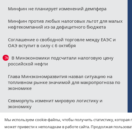
Минфин не планирует изменений демпфера
Минфин против любых налоговых льгот для малых
нефтекомпаний из-за дефицитного бюджета
Соглашение о свободной торговле между ЕАЭС и
ОАЭ вступит в силу с 6 октября
В Минэкономики подсчитали налоговую цену
Эксклюзив
российской нефти
Глава Минэкономразвития назвал ситуацию на
топливном рынке значимой для макропрогноза по
экономике
Севморпуть изменит мировую логистику и
экономику
Средняя цена Urals в июле снизилась на 2,2% до
Мы используем cookie-файлы, чтобы получить статистику, которая 
$59,02 за баррель
может привести к неполадкам в работе сайта. Продолжая пользоват