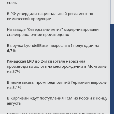
сталь
В РФ утвердили национальный регламент по
химической продукции
На заводе "Северсталь-метиз" модернизировали
сталепроволочное производство
Выручка LyondellBasell выросла в I полугодии на
6,7%
Канадская ERD во 2-м квартале нарастила
производство золота на месторождении в Монголии
на 37%
В июне заказы промпредприятий Германии выросли
на 3,1%
В Киргизии ждут поступления ГСМ из России к концу
августа
Потенциал российского агроэкспорта в Киргизию к