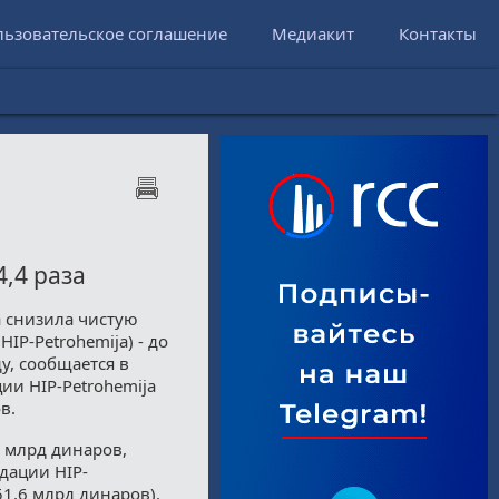
льзовательское соглашение
Медиакит
Контакты
4,4 раза
а снизила чистую
IP-Petrohemija) - до
у, сообщается в
ции HIP-Petrohemija
ов.
8 млрд динаров,
идации HIP-
 51,6 млрд динаров).