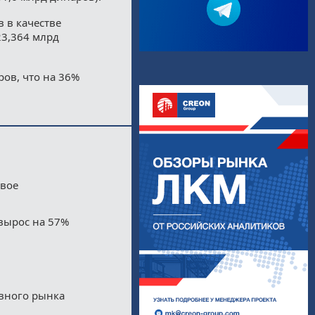
 в качестве
23,364 млрд
ров, что на 36%
двое
вырос на 57%
ивного рынка