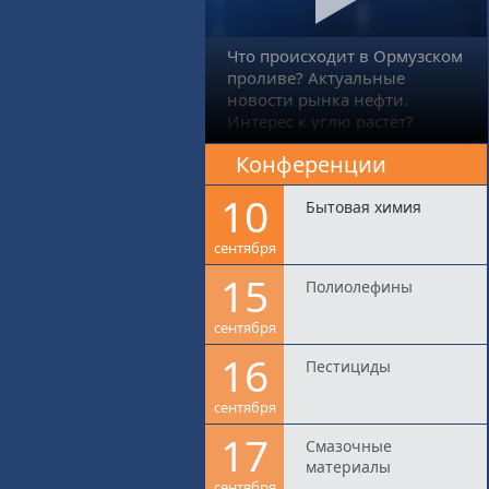
Что происходит в Ормузском
проливе? Актуальные
новости рынка нефти.
Интерес к углю растёт?
Конференции
10
Бытовая химия
сентября
15
Полиолефины
сентября
16
Пестициды
сентября
17
Смазочные
материалы
сентября