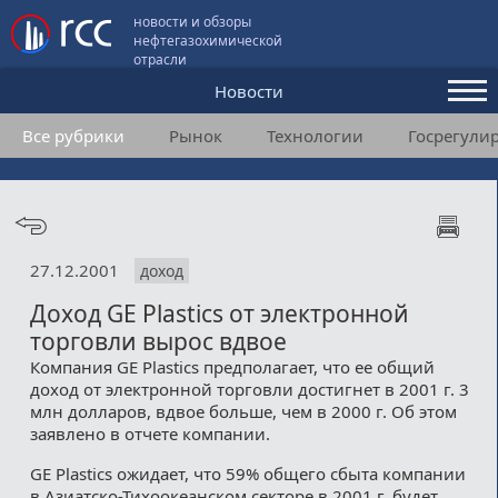
новости и обзоры
нефтегазохимической
отрасли
Новости
Все рубрики
Рынок
Технологии
Госрегули
Аналитика и мнения
Конференции
Видео
27.12.2001
доход
Подписка
Доход GE Plastics от электронной
торговли вырос вдвое
Пользовательское соглашение
Компания GE Plastics предполагает, что ее общий
доход от электронной торговли достигнет в 2001 г. 3
Медиакит
млн долларов, вдвое больше, чем в 2000 г. Об этом
заявлено в отчете компании.
Контакты
GE Plastics ожидает, что 59% общего сбыта компании
в Азиатско-Тихоокеанском секторе в 2001 г. будет