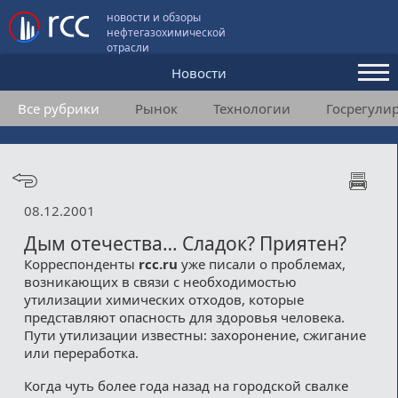
новости и обзоры
нефтегазохимической
отрасли
Новости
Все рубрики
Рынок
Технологии
Госрегули
Аналитика и мнения
Конференции
Видео
08.12.2001
Подписка
Дым отечества… Сладок? Приятен?
Корреспонденты
rcc.ru
уже писали о проблемах,
возникающих в связи с необходимостью
Пользовательское соглашение
утилизации химических отходов, которые
представляют опасность для здоровья человека.
Медиакит
Пути утилизации известны: захоронение, сжигание
или переработка.
Контакты
Когда чуть более года назад на городской свалке