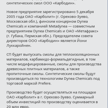
синтетических смол ООО «Карбодин».
Новое предприятие зарегистрировано 5 декабря
2005 года ОАО «Карболит» (г. Орехово-Зуево,
Московская обл.), финским концерном Dynea
Chemicals и компанией Metadynea — совместным
предприятием Dynea Chemicals и ОАО «Метафракс»
(г. Губаха, Пермская обл.). Председателем совета
директоров ООО «Карбодин» является Йони
Луккаройнен.
СП будет выпускать смолы для теплоизоляционных
материалов, карбамидо-формальдегидные, в том
числе модифицированные, смолы для производства
древесных плитных материалов, а также
пропиточные смолы. Синтетические смолы будут
производиться по технологиям Dynea Сhemicals под
торговой маркой Рrеfеrе.
Производство будет осуществляться на площадке
ОАО «Карболит» в г. Орехово-Зуево. Суммарный
объем инвестиций по производству оценивается в
20 млн евро.