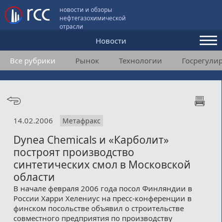
новости и обзоры
нефтегазохимической
отрасли
Новости
Все рубрики
Рынок
Технологии
Госрегули
Аналитика и мнения
Конференции
Видео
14.02.2006
Метафракс
Подписка
Dynea Chemicals и «Карболит»
построят производство
Пользовательское соглашение
синтетических смол в Московской
области
Медиакит
В начале февраля 2006 года посол Финляндии в
России Харри Хелениус на пресс-конференции в
Контакты
финском посольстве объявил о строительстве
совместного предприятия по производству