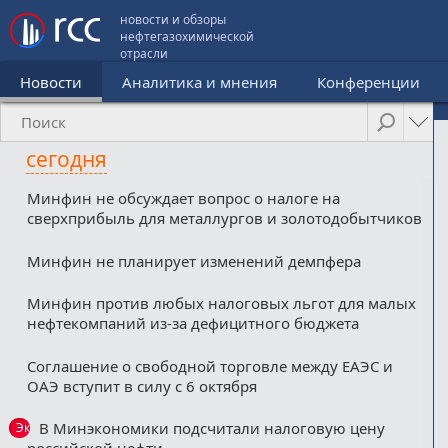
новости и обзоры
нефтегазохимической
отрасли
Новости
Аналитика и мнения
Конференции
сегодня
Минфин не обсуждает вопрос о налоге на
сверхприбыль для металлургов и золотодобытчиков
Минфин не планирует изменений демпфера
Минфин против любых налоговых льгот для малых
нефтекомпаний из-за дефицитного бюджета
Соглашение о свободной торговле между ЕАЭС и
ОАЭ вступит в силу с 6 октября
В Минэкономики подсчитали налоговую цену
Эксклюзив