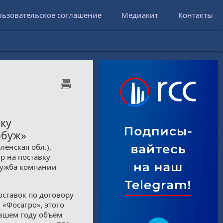
льзовательское соглашение
Медиакит
Контакты
вку
обуж»
енская обл.),
р на поставку
служба компании
оставок по договору
 «Фосагро», этого
увшем году объем