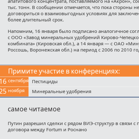
апатитового концентрата, поставляемого на «Акрон», со
тыс. тонн. В сообщении отмечается, что пока стороны не
договориться о взаимовыгодных условиях для заключен
более длительный срок.
Напомним, 16 января было подписано аналогичное сог
с ООО «Завод минеральных удобрений Кирово-Чепецко
комбината» (Кировская обл.), а 14 января — с ОАО «Мин
Россошь, Воронежская обл.) на период с 2006 по 2010 го
Примите участие в конференциях:
16
сентября
Пестициды
25
ноября
Минеральные удобрения
самое читаемое
Путин разрешил сделки с рядом ВИЭ-структур в связи с
договора между Fortum и Роснано