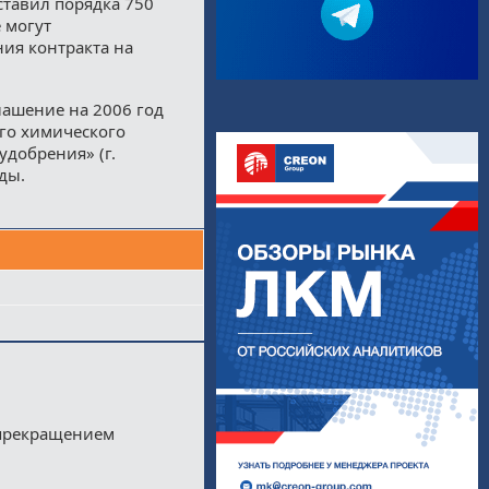
ставил порядка 750
 могут
ия контракта на
лашение на 2006 год
го химического
удобрения» (г.
ды.
 прекращением