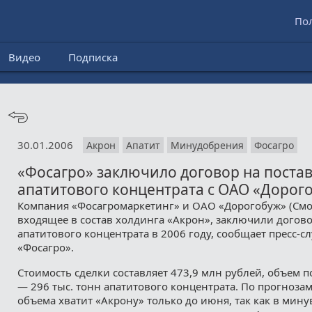
По
Видео
Подписка
30.01.2006
Акрон
Апатит
Минудобрения
Фосагро
«Фосагро» заключило договор на поста
апатитового концентрата с ОАО «Дорог
Компания «Фосагромаркетинг» и ОАО «Дорогобуж» (Смол
входящее в состав холдинга «Акрон», заключили догово
апатитового концентрата в 2006 году, сообщает пресс-
«Фосагро».
Стоимость сделки составляет 473,9 млн рублей, объем п
— 296 тыс. тонн апатитового концентрата. По прогнозам
объема хватит «Акрону» только до июня, так как в мин