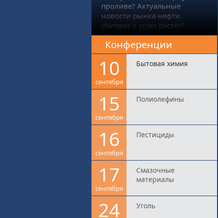
проливе? Актуальные
новости рынка нефти.
Интерес к углю растёт?
Конференции
10
Бытовая химия
сентября
15
Полиолефины
сентября
16
Пестициды
сентября
17
Смазочные
материалы
сентября
24
Уголь