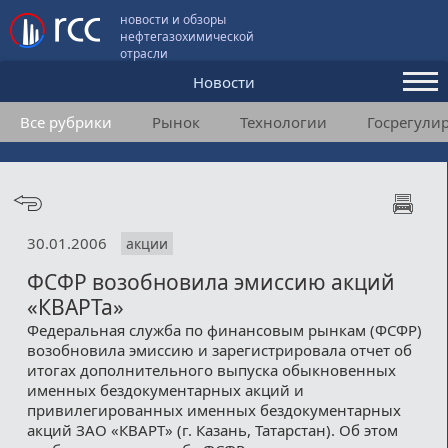
новости и обзоры
нефтегазохимической
отрасли
Новости
Все рубрики
Рынок
Технологии
Госрегули
Аналитика и мнения
Конференции
Видео
30.01.2006
акции
Подписка
ФСФР возобновила эмиссию акций
«КВАРТа»
Пользовательское соглашение
Федеральная служба по финансовым рынкам (ФСФР)
возобновила эмиссию и зарегистрировала отчет об
Медиакит
итогах дополнительного выпуска обыкновенных
именных бездокументарных акций и
Контакты
привилегированных именных бездокументарных
акций ЗАО «КВАРТ» (г. Казань, Татарстан). Об этом