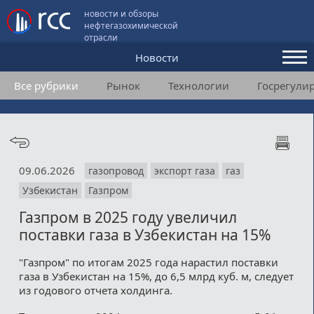
новости и обзоры
нефтегазохимической
отрасли
Новости
Все рубрики
Рынок
Технологии
Госрегули
Аналитика и мнения
Конференции
Видео
09.06.2026
газопровод
экспорт газа
газ
Подписка
Узбекистан
Газпром
Газпром в 2025 году увеличил
Пользовательское соглашение
поставки газа в Узбекистан на 15%
Медиакит
"Газпром" по итогам 2025 года нарастил поставки
газа в Узбекистан на 15%, до 6,5 млрд куб. м, следует
Контакты
из годового отчета холдинга.