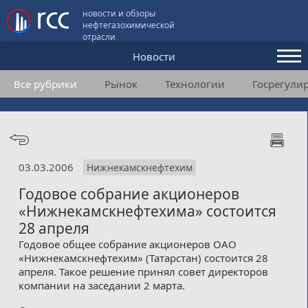
новости и обзоры
нефтегазохимической
отрасли
Новости
Все рубрики
Рынок
Технологии
Госрегули
Аналитика и мнения
Конференции
Видео
03.03.2006
Нижнекамскнефтехим
Подписка
Годовое собрание акционеров
«Нижнекамскнефтехима» состоится
Пользовательское соглашение
28 апреля
Годовое общее собрание акционеров ОАО
Медиакит
«Нижнекамскнефтехим» (Татарстан) состоится 28
апреля. Такое решение принял совет директоров
Контакты
компании на заседании 2 марта.