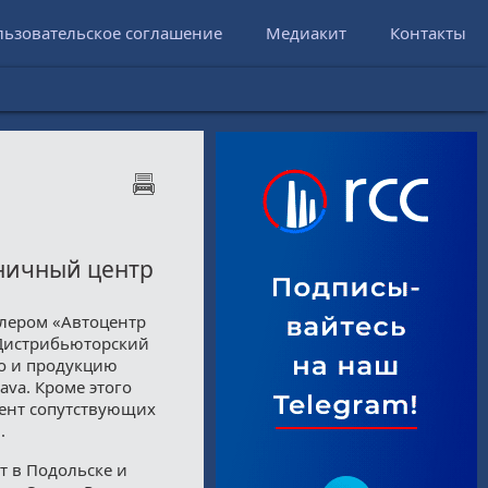
льзовательское соглашение
Медиакит
Контакты
ничный центр
илером «Автоцентр
 Дистрибьюторский
но и продукцию
ava. Кроме этого
ент сопутствующих
.
т в Подольске и