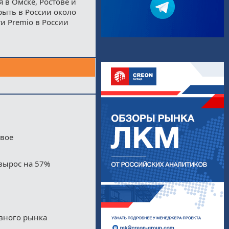
 в Омске, Ростове и
рыть в России около
и Premio в России
двое
вырос на 57%
ивного рынка