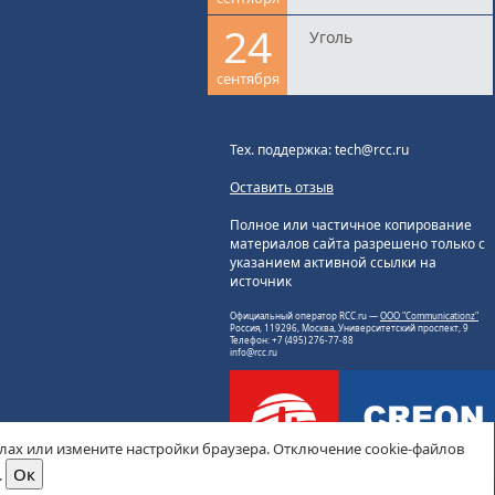
24
Уголь
сентября
Тех. поддержка: tech@rcc.ru
Оставить отзыв
Полное или частичное копирование
материалов сайта разрешено только с
указанием активной ссылки на
источник
Официальный оператор RCC.ru —
ООО "Communicationz"
Россия, 119296, Москва, Университетский проспект, 9
Телефон: +7 (495) 276-77-88
info@rcc.ru
йлах или измените настройки браузера. Отключение cookie-файлов
.