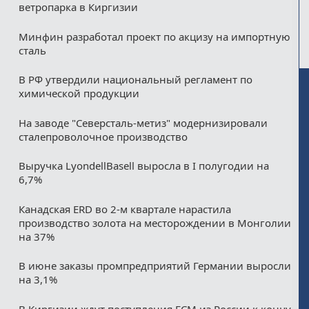
ветропарка в Киргизии
Минфин разработал проект по акцизу на импортную
сталь
В РФ утвердили национальный регламент по
химической продукции
На заводе "Северсталь-метиз" модернизировали
сталепроволочное производство
Выручка LyondellBasell выросла в I полугодии на
6,7%
Канадская ERD во 2-м квартале нарастила
производство золота на месторождении в Монголии
на 37%
В июне заказы промпредприятий Германии выросли
на 3,1%
В Киргизии ждут поступления ГСМ из России к концу