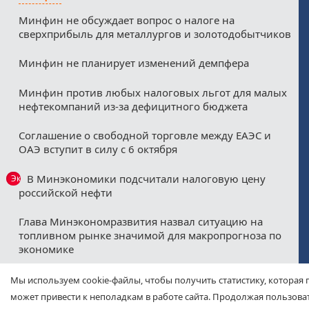
Минфин не обсуждает вопрос о налоге на
сверхприбыль для металлургов и золотодобытчиков
Минфин не планирует изменений демпфера
Минфин против любых налоговых льгот для малых
нефтекомпаний из-за дефицитного бюджета
Соглашение о свободной торговле между ЕАЭС и
ОАЭ вступит в силу с 6 октября
В Минэкономики подсчитали налоговую цену
Эксклюзив
российской нефти
Глава Минэкономразвития назвал ситуацию на
топливном рынке значимой для макропрогноза по
экономике
Севморпуть изменит мировую логистику и
Мы используем cookie-файлы, чтобы получить статистику, которая 
экономику
может привести к неполадкам в работе сайта. Продолжая пользоват