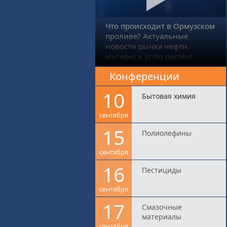
Что происходит в Ормузском
проливе? Актуальные
новости рынка нефти.
Интерес к углю растёт?
Конференции
10
Бытовая химия
сентября
15
Полиолефины
сентября
16
Пестициды
сентября
17
Смазочные
материалы
сентября