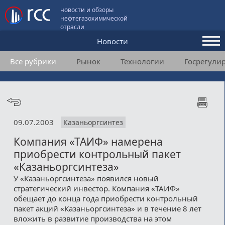
новости и обзоры
нефтегазохимической
отрасли
Новости
Все рубрики
Рынок
Технологии
Госрегули
Аналитика и мнения
Конференции
Видео
09.07.2003
Казаньоргсинтез
Подписка
Компания «ТАИФ» намерена
приобрести контрольный пакет
Пользовательское соглашение
«Казаньоргсинтеза»
У «Казаньоргсинтеза» появился новый
Медиакит
стратегический инвестор. Компания «ТАИФ»
обещает до конца года приобрести контрольный
Контакты
пакет акций «Казаньоргсинтеза» и в течение 8 лет
вложить в развитие производства на этом