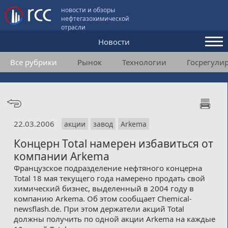
новости и обзоры
нефтегазохимической
отрасли
Новости
Все рубрики
Рынок
Технологии
Госрегули
Аналитика и мнения
Конференции
Видео
22.03.2006
акции
завод
Arkema
Подписка
Концерн Total намерен избавиться от
компании Arkema
Пользовательское соглашение
Французское подразделение нефтяного концерна
Total 18 мая текущего года намерено продать свой
Медиакит
химический бизнес, выделенный в 2004 году в
компанию Arkema. Об этом сообщает Сhemical-
Контакты
newsflash.de. При этом держатели акций Total
должны получить по одной акции Arkema на каждые