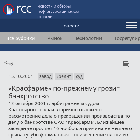
новости и обзоры
нефтегазохимической
отрасли
Новости
Все рубрики
Рынок
Технологии
Госрегули
Аналитика и мнения
Конференции
Видео
15.10.2001
завод
кредит
суд
Подписка
«Красфарме» по-прежнему грозит
банкротство
Пользовательское соглашение
12 октября 2001 г. арбитражным судом
Красноярского края вторично отложено
Медиакит
рассмотрение дела о прекращении производства по
делу о банкротстве ОАО "Красфарма". Ближайшее
Контакты
заседание пройдет 16 ноября, а причина нынешнего
срыва сугубо формальная – неизвещение одной из