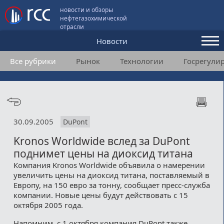
новости и обзоры
нефтегазохимической
отрасли
Новости
Все рубрики
Рынок
Технологии
Госрегули
Аналитика и мнения
Конференции
Видео
30.09.2005
DuPont
Подписка
Kronos Worldwide вслед за DuPont
поднимет цены на диоксид титана
Пользовательское соглашение
Компания Kronos Worldwide объявила о намерении
увеличить цены на диоксид титана, поставляемый в
Медиакит
Европу, на 150 евро за тонну, сообщает пресс-служба
компании. Новые цены будут действовать с 15
Контакты
октября 2005 года.
Напомним, с 1 октября компания DuPont также