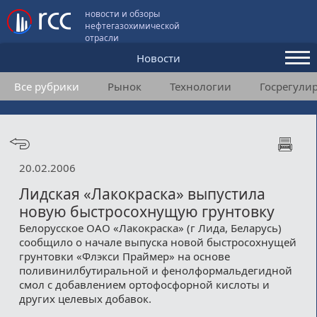
новости и обзоры
нефтегазохимической
отрасли
Новости
Все рубрики
Рынок
Технологии
Госрегули
Аналитика и мнения
Конференции
Видео
20.02.2006
Подписка
Лидская «Лакокраска» выпустила
новую быстросохнущую грунтовку
Белорусское ОАО «Лакокраска» (г Лида, Беларусь)
Пользовательское соглашение
сообщило о начале выпуска новой быстросохнущей
грунтовки «Флэкси Праймер» на основе
Медиакит
поливинилбутиральной и фенолформальдегидной
смол с добавлением ортофосфорной кислоты и
Контакты
других целевых добавок.