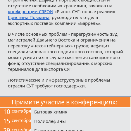
отсутствие необходимых хранилищ, заявила на
конференции CREON
«Рынок СУГ: новые реалии»
Кристина Прыкина
, руководитель отдела
экспортных поставок компании «Баррель».
В числе основных проблем - перегруженность ж/д
магистралей Дальнего Востока и ограничения на
перевозку «неконтейнерных» грузов; дефицит
специализированного подвижного состава, который
может усилиться в случае смягчения санкционного
фона; отсутствие специализированных морских
терминалов для экспорта СУГ.
Логистические и инфраструктурные проблемы
отрасли СУГ требуют господдержки.
Примите участие в конференциях:
10
сентября
Бытовая химия
15
сентября
Полиолефины
29
сентября
Газомоторное топливо