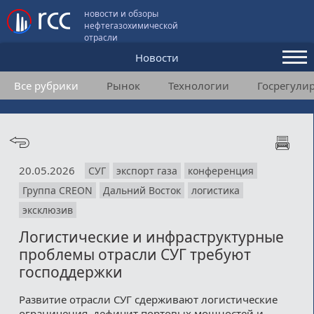
новости и обзоры
нефтегазохимической
отрасли
Новости
Все рубрики
Рынок
Технологии
Госрегули
Аналитика и мнения
Конференции
Видео
20.05.2026
СУГ
экспорт газа
конференция
Подписка
Группа CREON
Дальний Восток
логистика
эксклюзив
Пользовательское соглашение
Логистические и инфраструктурные
проблемы отрасли СУГ требуют
Медиакит
господдержки
Контакты
Развитие отрасли СУГ сдерживают логистические
ограничения, дефицит портовых мощностей и