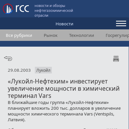
новости и обзоры
нефтегазохимической
отрасли
Новости
Все рубрики
Рынок
Технологии
Госрегули
Аналитика и мнения
Конференции
Видео
29.08.2003
Лукойл
Подписка
«Лукойл-Нефтехим» инвестирует
увеличение мощности в химический
Пользовательское соглашение
терминал Vars
В ближайшие годы группа «Лукойл-Нефтехим»
Медиакит
планирует вложить 200 тыс. долларов в увеличение
мощности химического терминала Vars (Ventspils,
Контакты
Латвия).