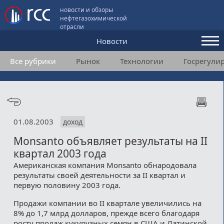
новости и обзоры
нефтегазохимической
отрасли
Новости
Все рубрики
Рынок
Технологии
Госрегули
Аналитика и мнения
Конференции
Видео
01.08.2003
доход
Подписка
Monsanto объявляет результаты на II
квартал 2003 года
Пользовательское соглашение
Американская компания Monsanto обнародовала
результаты своей деятельности за II квартал и
Медиакит
первую половину 2003 года.
Продажи компании во II квартале увеличились на
Контакты
8% до 1,7 млрд долларов, прежде всего благодаря
росту продаж кукурузных семян в США и Латинской