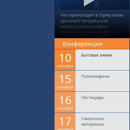
Что происходит в Ормузском
проливе? Актуальные
новости рынка нефти.
Интерес к углю растёт?
Конференции
10
Бытовая химия
сентября
15
Полиолефины
сентября
16
Пестициды
сентября
17
Смазочные
материалы
сентября