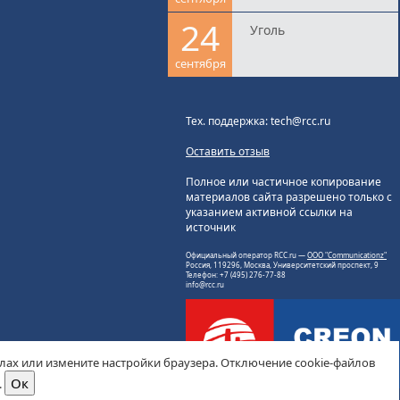
24
Уголь
сентября
Тех. поддержка: tech@rcc.ru
Оставить отзыв
Полное или частичное копирование
материалов сайта разрешено только с
указанием активной ссылки на
источник
Официальный оператор RCC.ru —
ООО "Communicationz"
Россия, 119296, Москва, Университетский проспект, 9
Телефон: +7 (495) 276-77-88
info@rcc.ru
йлах или измените настройки браузера. Отключение cookie-файлов
.