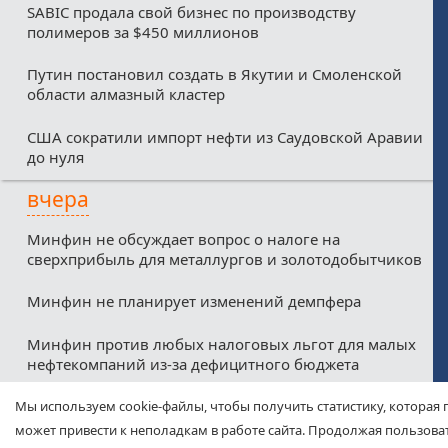
SABIC продала свой бизнес по производству
полимеров за $450 миллионов
Путин постановил создать в Якутии и Смоленской
области алмазный кластер
США сократили импорт нефти из Саудовской Аравии
до нуля
вчера
Минфин не обсуждает вопрос о налоге на
сверхприбыль для металлургов и золотодобытчиков
Минфин не планирует изменений демпфера
Минфин против любых налоговых льгот для малых
нефтекомпаний из-за дефицитного бюджета
Соглашение о свободной торговле между ЕАЭС и
Мы используем cookie-файлы, чтобы получить статистику, которая 
ОАЭ вступит в силу с 6 октября
может привести к неполадкам в работе сайта. Продолжая пользоват