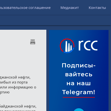
льзовательское соглашение
Медиакит
Контакты
йджанской нефти,
рибыл из порта
рдили информацию о
артию
рбайджанской нефти,
го технологическая