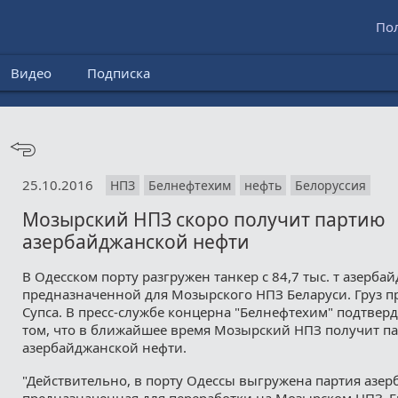
По
Видео
Подписка
25.10.2016
НПЗ
Белнефтехим
нефть
Белоруссия
Мозырский НПЗ скоро получит партию
азербайджанской нефти
В Одесском порту разгружен танкер с 84,7 тыс. т азерба
предназначенной для Мозырского НПЗ Беларуси. Груз п
Супса. В пресс-службе концерна "Белнефтехим" подтве
том, что в ближайшее время Мозырский НПЗ получит п
азербайджанской нефти.
"Действительно, в порту Одессы выгружена партия азе
предназначенная для переработки на Мозырском НПЗ. Е