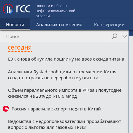
новости и обзоры
нефтегазохимической
отрасли
Новости
Аналитика и мнения
Конференции
сегодня
ЕЭК снова обнулила пошлину на ввоз оксида титана
Аналитики Rystad сообщили о стремлении Китая
создать отрасль по переработке угля в газ
Объем параллельного импорта в РФ за I полугодие
снизился на 23% до $10,6 млрд
Россия нарастила экспорт нефти в Китай
Эксклюзив
Ведомства с недропользователями прорабатывают
вопрос о льготах для газовых ТРИЗ