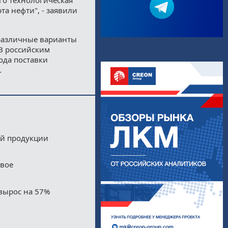
а нефти", - заявили
 различные варианты
ПЗ российским
года поставки
.
ой продукции
двое
вырос на 57%