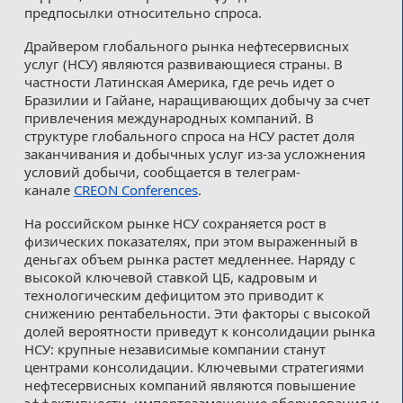
предпосылки относительно спроса.
Драйвером глобального рынка нефтесервисных
услуг (НСУ) являются развивающиеся страны. В
частности Латинская Америка, где речь идет о
Бразилии и Гайане, наращивающих добычу за счет
привлечения международных компаний. В
структуре глобального спроса на НСУ растет доля
заканчивания и добычных услуг из-за усложнения
условий добычи, сообщается в телеграм-
канале
CREON Conferences
.
На российском рынке НСУ сохраняется рост в
физических показателях, при этом выраженный в
деньгах объем рынка растет медленнее. Наряду с
высокой ключевой ставкой ЦБ, кадровым и
технологическим дефицитом это приводит к
снижению рентабельности. Эти факторы с высокой
долей вероятности приведут к консолидации рынка
НСУ: крупные независимые компании станут
центрами консолидации. Ключевыми стратегиями
нефтесервисных компаний являются повышение
эффективности, импортозамещение оборудования и