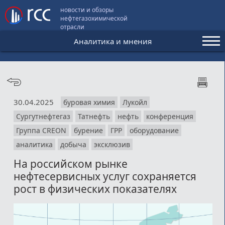
новости и обзоры
нефтегазохимической
отрасли
Аналитика и мнения
Аналитика и мнения
Конференции
30.04.2025
буровая химия
Лукойл
Видео
Сургутнефтегаз
Татнефть
нефть
конференция
Подписка
Группа CREON
бурение
ГРР
оборудование
аналитика
добыча
эксклюзив
На российском рынке
Пользовательское соглашение
нефтесервисных услуг сохраняется
Медиакит
рост в физических показателях
Контакты