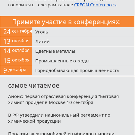
говорится в телеграм-канале
CREON Conferences
.
Примите участие в конференциях:
24
сентября
Уголь
13
октября
Литий
14
октября
Цветные металлы
15
октября
Промышленные отходы
9
декабря
Горнодобывающая промышленность
самое читаемое
Анонс: первая отраслевая конференция "Бытовая
химия" пройдет в Москве 10 сентября
В РФ утвердили национальный регламент по
химической продукции
Продажи электромобилей и гибридов выросли