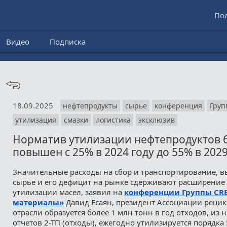
По
Видео
Подписка
18.09.2025
нефтепродукты
сырье
конференция
Груп
утилизация
смазки
логистика
эксклюзив
Норматив утилизации нефтепродуктов 
повышен с 25% в 2024 году до 55% в 2029
Значительные расходы на сбор и транспортирование, в
сырье и его дефицит на рынке сдерживают расширение
утилизации масел, заявил на
конференции Группы CR
материалы»
Давид Есаян, президент Ассоциации рецик
отрасли образуется более 1 млн тонн в год отходов, из 
отчетов 2-ТП (отходы), ежегодно утилизируется порядка 