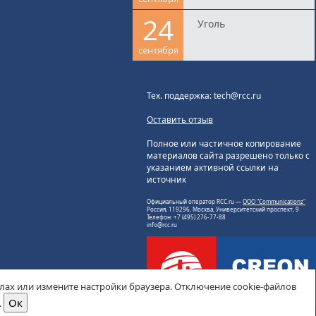
24
Уголь
сентября
Тех. поддержка: tech@rcc.ru
Оставить отзыв
Полное или частичное копирование
материалов сайта разрешено только с
указанием активной ссылки на
источник
Официальный оператор RCC.ru —
ООО "Communicationz"
Россия, 119296, Москва, Университетский проспект, 9
Телефон: +7 (495) 276-77-88
info@rcc.ru
йлах или измените настройки браузера. Отключение cookie-файлов
.