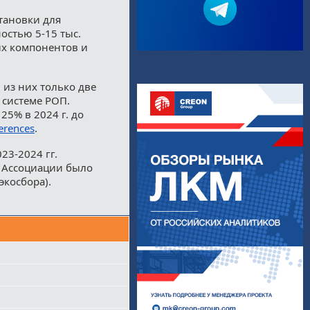
тановки для
остью 5-15 тыс.
ых компонентов и
 из них только две
 системе РОП.
5% в 2024 г. до
erences
.
23-2024 гг.
и Ассоциации было
экосбора).