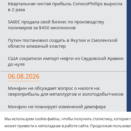
Квартальная чистая прибыль ConocoPhillips выросла
в 2 раза
SABIC продала свой бизнес по производству
полимеров за $450 миллионов
Путин постановил создать в Якутии и Смоленской
области алмазный кластер
США сократили импорт нефти из Саудовской Аравии
до нуля
06.08.2026
Минфин не обсуждает вопрос о налоге на
сверхприбыль для металлургов и золотодобытчиков
Минфин не планирует изменений демпфера
Минфин против любых налоговых льгот для малых
Мы используем cookie-файлы, чтобы получить статистику, которая 
нефтекомпаний из-за дефицитного бюджета
может привести к неполадкам в работе сайта. Продолжая пользоват