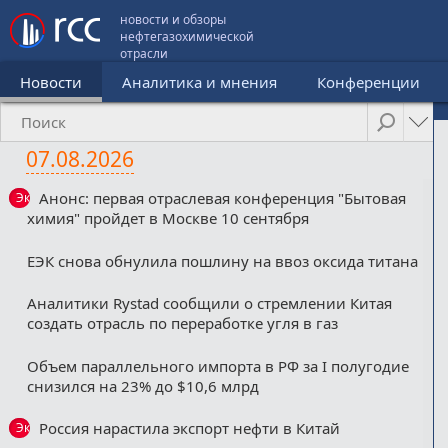
новости и обзоры
нефтегазохимической
отрасли
Новости
Аналитика и мнения
Конференции
07.08.2026
Анонс: первая отраслевая конференция "Бытовая
Эксклюзив
химия" пройдет в Москве 10 сентября
ЕЭК снова обнулила пошлину на ввоз оксида титана
Аналитики Rystad сообщили о стремлении Китая
создать отрасль по переработке угля в газ
Объем параллельного импорта в РФ за I полугодие
снизился на 23% до $10,6 млрд
Россия нарастила экспорт нефти в Китай
Эксклюзив