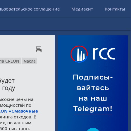
льзовательское соглашение
Медиакит
Контакты
па CREON
масла
будет
 году
ысокие цены на
 мощностей по
EON «Смазочные
линга отходов. В
них, по данным
500 тыс. тонн.