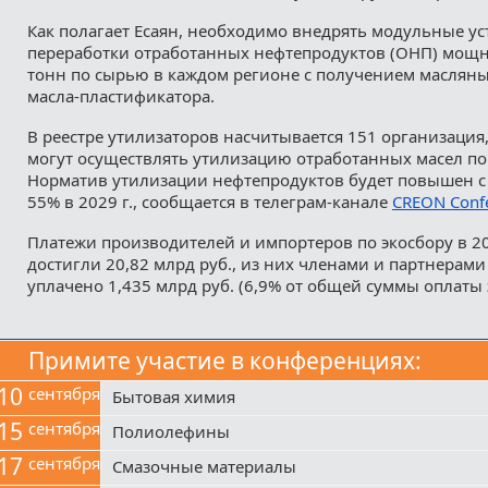
Как полагает Есаян, необходимо внедрять модульные ус
переработки отработанных нефтепродуктов (ОНП) мощн
тонн по сырью в каждом регионе с получением маслян
масла-пластификатора.
В реестре утилизаторов насчитывается 151 организация,
могут осуществлять утилизацию отработанных масел по
Норматив утилизации нефтепродуктов будет повышен с 2
55% в 2029 г., сообщается в телеграм-канале
CREON Conf
Платежи производителей и импортеров по экосбору в 20
достигли 20,82 млрд руб., из них членами и партнерам
уплачено 1,435 млрд руб. (6,9% от общей суммы оплаты 
Примите участие в конференциях:
10
сентября
Бытовая химия
15
сентября
Полиолефины
17
сентября
Смазочные материалы