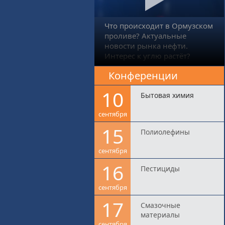
Что происходит в Ормузском
проливе? Актуальные
новости рынка нефти.
Интерес к углю растёт?
Конференции
10
Бытовая химия
сентября
15
Полиолефины
сентября
16
Пестициды
сентября
17
Смазочные
материалы
сентября