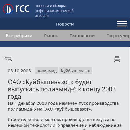
новости и обзоры
нефтегазохимической
отрасли
Новости
Все рубрики
Рынок
Технологии
Госрегули
Аналитика и мнения
Конференции
Видео
03.10.2003
полиамид
Куйбышевазот
Подписка
ОАО «Куйбышевазот» будет
выпускать полиамид-6 к концу 2003
Пользовательское соглашение
года
На 1 декабря 2003 года намечен пуск производства
Медиакит
полиамида-6 на ОАО «Куйбышевазот».
Контакты
Строительство и монтаж производства ведутся по
немецкой технологии. Управление и наблюдение за