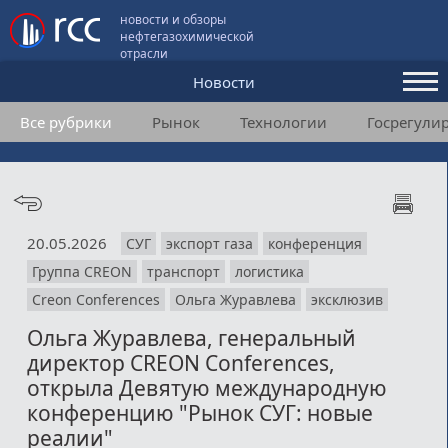
новости и обзоры
нефтегазохимической
отрасли
Новости
Все рубрики
Рынок
Технологии
Госрегули
Аналитика и мнения
Конференции
Видео
20.05.2026
СУГ
экспорт газа
конференция
Подписка
Группа CREON
транспорт
логистика
Creon Conferences
Ольга Журавлева
эксклюзив
Пользовательское соглашение
Ольга Журавлева, генеральный
директор CREON Conferences,
Медиакит
открыла Девятую международную
конференцию "Рынок СУГ: новые
Контакты
реалии"