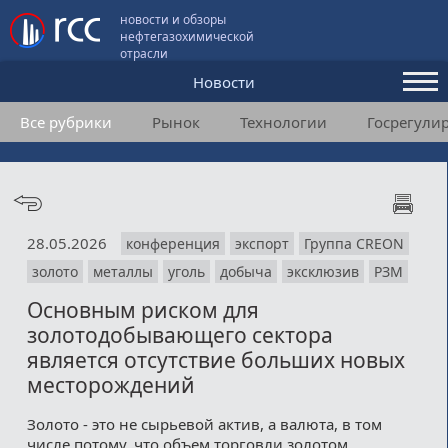
новости и обзоры
нефтегазохимической
отрасли
Новости
Все рубрики
Рынок
Технологии
Госрегули
Аналитика и мнения
Конференции
Видео
28.05.2026
конференция
экспорт
Группа CREON
Подписка
золото
металлы
уголь
добыча
эксклюзив
РЗМ
Основным риском для
Пользовательское соглашение
золотодобывающего сектора
является отсутствие больших новых
Медиакит
месторождений
Контакты
Золото - это не сырьевой актив, а валюта, в том
числе потому, что объем торговли золотом