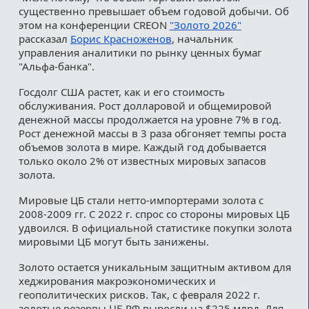
существенно превышает объем годовой добычи. Об
этом на конференции CREON
"Золото 2026"
рассказал
Борис Красноженов
, начальник
управления аналитики по рынку ценных бумаг
"Альфа-банка".
Госдолг США растет, как и его стоимость
обслуживания. Рост долларовой и общемировой
денежной массы продолжается на уровне 7% в год.
Рост денежной массы в 3 раза обгоняет темпы роста
объемов золота в мире. Каждый год добывается
только около 2% от известных мировых запасов
золота.
Мировые ЦБ стали нетто-импортерами золота с
2008-2009 гг. С 2022 г. спрос со стороны мировых ЦБ
удвоился. В официальной статистике покупки золота
мировыми ЦБ могут быть занижены.
Золото остается уникальным защитным активом для
хеджирования макроэкономических и
геополитических рисков. Так, с февраля 2022 г.
золотые резервы ЦБ РФ выросли на $225 млрд. Для