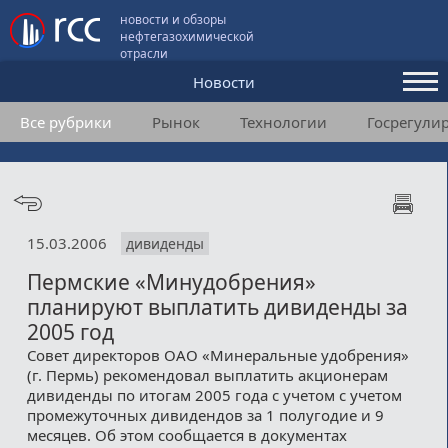
новости и обзоры
нефтегазохимической
отрасли
Новости
Все рубрики
Рынок
Технологии
Госрегули
Аналитика и мнения
Конференции
Видео
15.03.2006
дивиденды
Подписка
Пермские «Минудобрения»
планируют выплатить дивиденды за
Пользовательское соглашение
2005 год
Совет директоров ОАО «Минеральные удобрения»
Медиакит
(г. Пермь) рекомендовал выплатить акционерам
дивиденды по итогам 2005 года с учетом с учетом
Контакты
промежуточных дивидендов за 1 полугодие и 9
месяцев. Об этом сообщается в документах