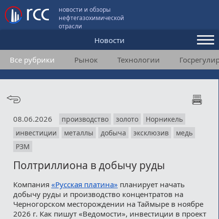
новости и обзоры
нефтегазохимической
отрасли
Новости
Все рубрики
Рынок
Технологии
Госрегули
Аналитика и мнения
Конференции
Видео
08.06.2026
производство
золото
Норникель
Подписка
инвестиции
металлы
добыча
эксклюзив
медь
РЗМ
Пользовательское соглашение
Полтриллиона в добычу руды
Медиакит
Компания
«Русская платина»
планирует начать
добычу руды и производство концентратов на
Контакты
Черногорском месторождении на Таймыре в ноябре
2026 г. Как пишут «Ведомости», инвестиции в проект