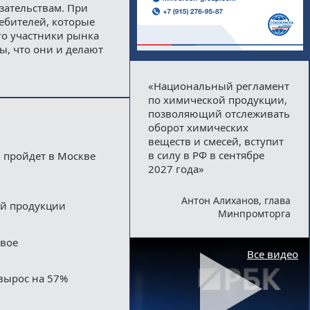
зательствам. При
ебителей, которые
го участники рынка
, что они и делают
«Национальный регламент
по химической продукции,
позволяющий отслеживать
оборот химических
веществ и смесей, вступит
в силу в РФ в сентябре
 пройдет в Москве
2027 года»
Антон Алиханов, глава
ой продукции
Минпромторга
двое
Все видео
вырос на 57%