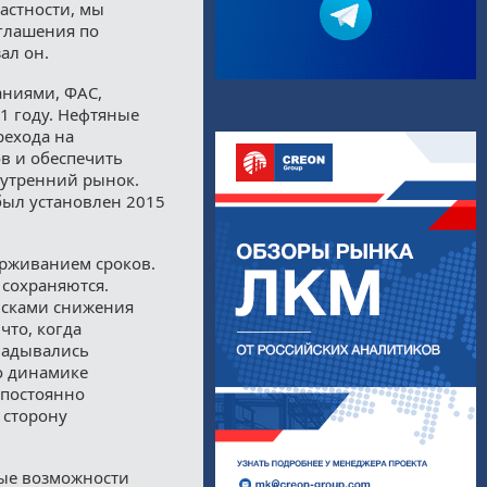
частности, мы
глашения по
ал он.
ниями, ФАС,
1 году. Нефтяные
рехода на
в и обеспечить
нутренний рынок.
ыл установлен 2015
ерживанием сроков.
 сохраняются.
исками снижения
что, когда
ладывались
о динамике
 постоянно
 сторону
ные возможности