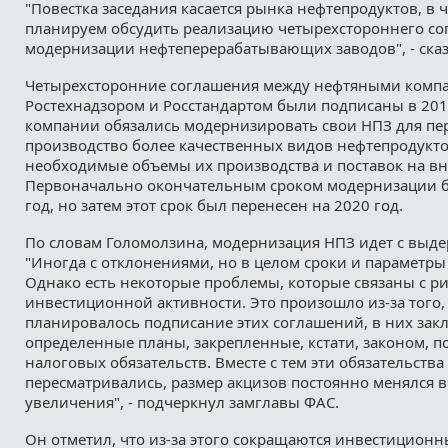
"Повестка заседания касается рынка нефтепродуктов, в 
планируем обсудить реализацию четырехстороннего со
модернизации нефтеперерабатывающих заводов", - сказ
Четырехсторонние соглашения между нефтяными компа
Ростехнадзором и Росстандартом были подписаны в 201
компании обязались модернизировать свои НПЗ для пе
производство более качественных видов нефтепродукто
необходимые объемы их производства и поставок на в
Первоначально окончательным сроком модернизации б
год, но затем этот срок был перенесен на 2020 год.
По словам Голомолзина, модернизация НПЗ идет с выд
"Иногда с отклонениями, но в целом сроки и параметры
Однако есть некоторые проблемы, которые связаны с р
инвестиционной активности. Это произошло из-за того, 
планировалось подписание этих соглашений, в них зак
определенные планы, закрепленные, кстати, законом, п
налоговых обязательств. Вместе с тем эти обязательства
пересматривались, размер акцизов постоянно менялся в
увеличения", - подчеркнул замглавы ФАС.
Он отметил, что из-за этого сокращаются инвестицион