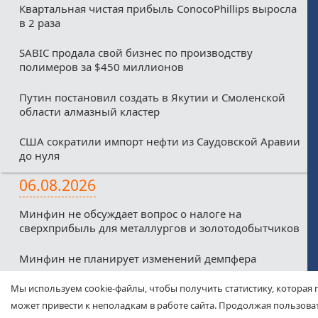
Квартальная чистая прибыль ConocoPhillips выросла
в 2 раза
SABIC продала свой бизнес по производству
полимеров за $450 миллионов
Путин постановил создать в Якутии и Смоленской
области алмазный кластер
США сократили импорт нефти из Саудовской Аравии
до нуля
06.08.2026
Минфин не обсуждает вопрос о налоге на
сверхприбыль для металлургов и золотодобытчиков
Минфин не планирует изменений демпфера
Минфин против любых налоговых льгот для малых
Мы используем cookie-файлы, чтобы получить статистику, которая 
нефтекомпаний из-за дефицитного бюджета
может привести к неполадкам в работе сайта. Продолжая пользоват