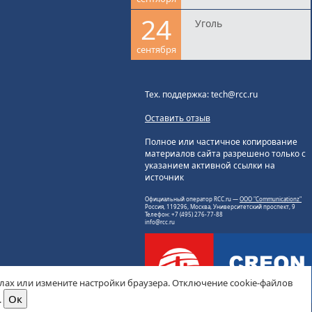
24
Уголь
сентября
Тех. поддержка: tech@rcc.ru
Оставить отзыв
Полное или частичное копирование
материалов сайта разрешено только с
указанием активной ссылки на
источник
Официальный оператор RCC.ru —
ООО "Communicationz"
Россия, 119296, Москва, Университетский проспект, 9
Телефон: +7 (495) 276-77-88
info@rcc.ru
йлах или измените настройки браузера. Отключение cookie-файлов
.