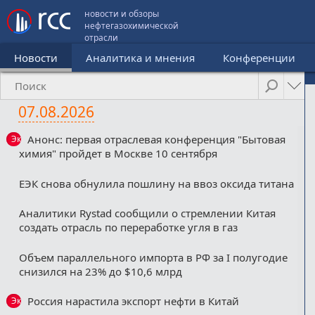
новости и обзоры
нефтегазохимической
отрасли
Новости
Аналитика и мнения
Конференции
07.08.2026
Анонс: первая отраслевая конференция "Бытовая
Эксклюзив
химия" пройдет в Москве 10 сентября
ЕЭК снова обнулила пошлину на ввоз оксида титана
Аналитики Rystad сообщили о стремлении Китая
создать отрасль по переработке угля в газ
Объем параллельного импорта в РФ за I полугодие
снизился на 23% до $10,6 млрд
Россия нарастила экспорт нефти в Китай
Эксклюзив