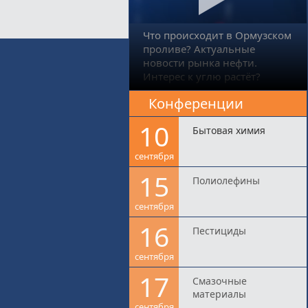
Что происходит в Ормузском
проливе? Актуальные
новости рынка нефти.
Интерес к углю растёт?
Конференции
10
Бытовая химия
сентября
15
Полиолефины
сентября
16
Пестициды
сентября
17
Смазочные
материалы
сентября