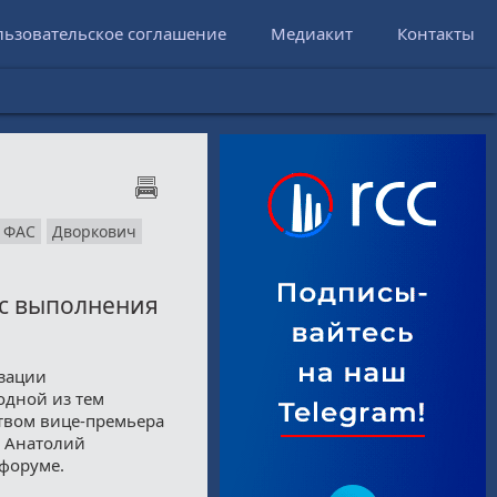
льзовательское соглашение
Медиакит
Контакты
ФАС
Дворкович
ос выполнения
зации
одной из тем
твом вице-премьера
С Анатолий
форуме.