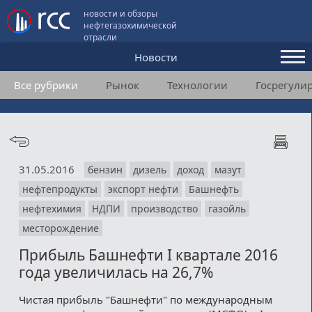
новости и обзоры
нефтегазохимической
отрасли
Новости
Все рубрики
Рынок
Технологии
Госрегули
Аналитика и мнения
Конференции
Видео
31.05.2016
бензин
дизель
доход
мазут
Подписка
нефтепродукты
экспорт нефти
Башнефть
нефтехимия
НДПИ
производство
газойль
Пользовательское соглашение
месторождение
Прибыль Башнефти I квартале 2016
Медиакит
года увеличилась на 26,7%
Контакты
Чистая прибыль "Башнефти" по международным