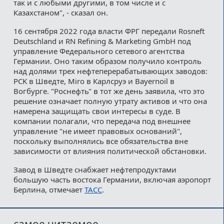
так и с любыми другими, в том числе и с
Казахстаном", - сказал он.
16 сентября 2022 года власти ФРГ передали Rosneft
Deutschland и RN Refining & Marketing GmbH под
управление Федерального сетевого агентства
Германии. Оно таким образом получило контроль
над долями трех нефтеперерабатывающих заводов:
PCK в Шведте, Miro в Карлсруэ и Bayernoil в
Вогбурге. "Роснефть" в тот же день заявила, что это
решение означает полную утрату активов и что она
намерена защищать свои интересы в суде. В
компании полагали, что передача под внешнее
управление "не имеет правовых оснований",
поскольку выполнялись все обязательства вне
зависимости от влияния политической обстановки.
Завод в Шведте снабжает нефтепродуктами
большую часть востока Германии, включая аэропорт
Берлина, отмечает
ТАСС
.