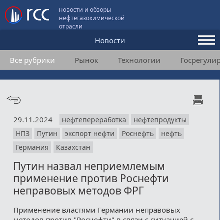
новости и обзоры
нефтегазохимической
отрасли
Новости
Все рубрики
Рынок
Технологии
Госрегули
Аналитика и мнения
Конференции
Видео
29.11.2024
нефтепереработка
нефтепродукты
Подписка
НПЗ
Путин
экспорт нефти
Роснефть
нефть
Германия
Казахстан
Пользовательское соглашение
Путин назвал неприемлемым
применение против Роснефти
Медиакит
неправовых методов ФРГ
Контакты
Применение властями Германии неправовых
методов против "Роснефти" в связи с ситуацией с