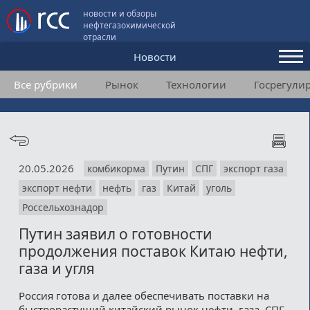
новости и обзоры
нефтегазохимической
отрасли
Новости
Все рубрики
Рынок
Технологии
Госрегули
Аналитика и мнения
Конференции
Видео
20.05.2026
комбикорма
Путин
СПГ
экспорт газа
Подписка
экспорт нефти
нефть
газ
Китай
уголь
Россельхознадор
Пользовательское соглашение
Путин заявил о готовности
продолжения поставок Китаю нефти,
Медиакит
газа и угля
Контакты
Россия готова и далее обеспечивать поставки на
быстрорастущий китайский рынок нефти, газа, СПГ,