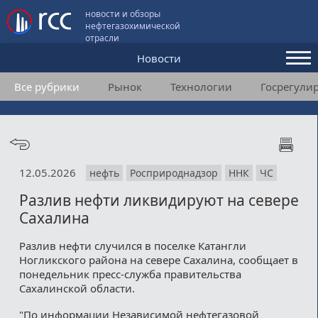
новости и обзоры
нефтегазохимической
отрасли
Новости
Все рубрики
Рынок
Технологии
Госрегули
Аналитика и мнения
Конференции
Видео
12.05.2026
нефть
Росприроднадзор
ННК
ЧС
Подписка
Разлив нефти ликвидируют на севере
Сахалина
Пользовательское соглашение
Разлив нефти случился в поселке Катангли
Ногликского района на севере Сахалина, сообщает в
Медиакит
понедельник пресс-служба правительства
Сахалинской области.
Контакты
"По информации Независимой нефтегазовой