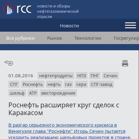
новости и обзоры
нефтегазохимической
отрасли
Новости
Все рубрики
Рынок
Технологии
Госрегули
Аналитика и мнения
Конференции
Видео
01.08.2016
нефтепродукты
НПЗ
ПНГ
Сечин
Подписка
СПГ
Роснефть
нефть
газ
сера
СПГ-завод
шельф
АТР
месторождение
Пользовательское соглашение
Роснефть расширяет круг сделок с
Каракасом
Медиакит
В разгар серьезного экономического кризиса в
Контакты
Венесуэле глава "Роснефти" Игорь Сечин пытается
ускорить реализацию шельфовых проектов в стране
,