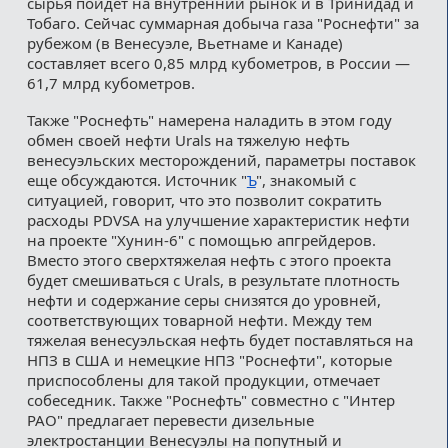
сырья пойдет на внутренний рынок и в Тринидад и
Тобаго. Сейчас суммарная добыча газа "Роснефти" за
рубежом (в Венесуэле, Вьетнаме и Канаде)
составляет всего 0,85 млрд кубометров, в России —
61,7 млрд кубометров.
Также "Роснефть" намерена наладить в этом году
обмен своей нефти Urals на тяжелую нефть
венесуэльских месторождений, параметры поставок
еще обсуждаются. Источник "
Ъ
", знакомый с
ситуацией, говорит, что это позволит сократить
расходы PDVSA на улучшение характеристик нефти
на проекте "Хунин-6" с помощью апгрейдеров.
Вместо этого сверхтяжелая нефть с этого проекта
будет смешиваться с Urals, в результате плотность
нефти и содержание серы снизятся до уровней,
соответствующих товарной нефти. Между тем
тяжелая венесуэльская нефть будет поставляться на
НПЗ в США и немецкие НПЗ "Роснефти", которые
приспособлены для такой продукции, отмечает
собеседник. Также "Роснефть" совместно с "Интер
РАО" предлагает перевести дизельные
электростанции Венесуэлы на попутный и