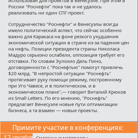
использован для проектов в Венесуэле. При этом в
России "Роснефти" пока так и не удалось
реализовать ни один СПГ-проект.
Сотрудничество "Роснефти" и Венесуэлы всегда
имело политический аспект, что сейчас особенно
важно для Каракаса на фоне резкого ухудшения
экономической ситуации в стране из-за падения цен
на нефть. Позиции президента страны Николаса
Мадуро серьезно ослабели, оппозиция требует его
отставки. По словам Эулохио Дель Пино,
договоренности с "Роснефтью" помогут привлечь
$20 млрд. "В непростой ситуации "Роснефть"
протягивает руку помощи режиму, построенному
при Уго Чавесе, и в политическом, и в
экономическом плане",— говорит Виталий Крюков
из Small Letters. По его мнению, "Роснефть"
предлагает Венесуэле новые пути оптимизации
бизнеса, а та взамен — новые проекты.
Примите участие в конференциях:
17
сентября
Смазочные материалы