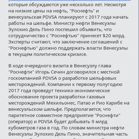
которые обсуждаются уже несколько лет. Несмотря
на низкие цены на нефть, "Роснефть" и
венесуэльская PDVSA планируют с 2017 года начать
работы на шельфе. Министр нефти Венесуэлы
Эулохио Дель Пино поспешил объявить, что
сотрудничество с "Роснефтью" принесет $20 млрд.
Эксперты считают, что заключение соглашений с
"Роснефтью" должно поддержать власти Венесуэлы
в текущем политическом кризисе.
В ходе очередного визита в Венесуэлу глава
"Роснефти" Игорь Сечин договорился с местной
госкомпанией PDVSA о разработке шельфовых
месторождений. Компании к первому полугодию
2017 года проведут технико-экономическое
обоснование проекта разработки газовых
месторождений Мехильонес, Патао и Рио Карибе на
венесуэльском шельфе. Предполагается, что
паритетное совместное предприятие "Роснефти"
(оператор) и PDVSA будет добывать 9 млрд
кубометров газа в год. По словам министра нефти
Венесуэлы Эулохио Дель Пино, значительная часть