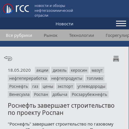
новости и обзоры
нефтегазохимической
отрасли
Новости
Все рубрики
Рынок
Технологии
Госрегули
Аналитика и мнения
Конференции
Видео
18.05.2020
акции
дизель
керосин
мазут
Подписка
нефтепереработка
нефтепродукты
топливо
Роснефть
газ
цены
экспорт
углеводороды
Пользовательское соглашение
Венесуэла
Роспан
добыча
Росзарубежнефть
Роснефть завершает строительство
Медиакит
по проекту Роспан
Контакты
"Роснефть" завершает строительство по газовому