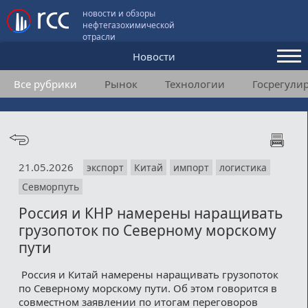
новости и обзоры
нефтегазохимической
отрасли
Новости
Все рубрики
Рынок
Технологии
Госрегули
Аналитика и мнения
Конференции
Видео
21.05.2026
экспорт
Китай
импорт
логистика
Подписка
Севморпуть
Россия и КНР намерены наращивать
Пользовательское соглашение
грузопоток по Северному морскому
пути
Медиакит
Россия и Китай намерены наращивать грузопоток
Контакты
по Северному морскому пути. Об этом говорится в
совместном заявлении по итогам переговоров