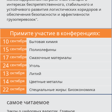
интересах беспрепятственного, стабильного и
устойчивого развития логистических коридоров и
обеспечения безопасности и эффективности
грузоперевозок".
Примите участие в конференциях:
10
сентября
Бытовая химия
15
сентября
Полиолефины
17
сентября
Смазочные материалы
24
сентября
Уголь
13
октября
Литий
14
октября
Цветные металлы
22
октября
Специальные жиры: Биоэкономика
самое читаемое
Закон о цифровых валютах. Главное