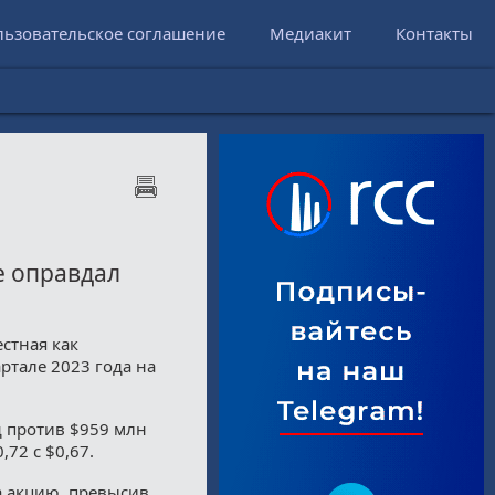
льзовательское соглашение
Медиакит
Контакты
е оправдал
стная как
ртале 2023 года на
д против $959 млн
72 с $0,67.
а акцию, превысив