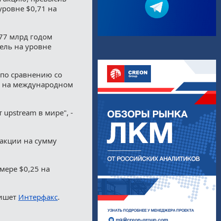
уровне $0,71 на
,77 млрд годом
тель на уровне
по сравнению со
од на международном
upstream в мире", -
акции на сумму
мере $0,25 на
пишет
Интерфакс
.