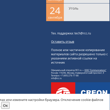
24
Уголь
сентября
Тех. поддержка: tech@rcc.ru
Оставить отзыв
Полное или частичное копирование
материалов сайта разрешено только с
указанием активной ссылки на
источник
Официальный оператор RCC.ru —
ООО "Communicationz"
Россия, 119296, Москва, Университетский проспект, 9
Телефон: +7 (495) 276-77-88
info@rcc.ru
йлах или измените настройки браузера. Отключение cookie-файлов
.