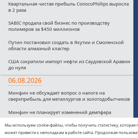
Квартальная чистая прибыль ConocoPhillips выросла
в 2 раза
SABIC продала свой бизнес по производству
полимеров за $450 миллионов
Путин постановил создать в Якутии и Смоленской
области алмазный кластер
США сократили импорт нефти из Саудовской Аравии
до нуля
06.08.2026
Минфин не обсуждает вопрос о налоге на
сверхприбыль для металлургов и золотодобытчиков
Минфин не планирует изменений демпфера
Минфин против любых налоговых льгот для малых
Мы используем cookie-файлы, чтобы получить статистику, которая 
нефтекомпаний из-за дефицитного бюджета
может привести к неполадкам в работе сайта. Продолжая пользоват