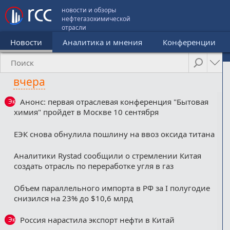
новости и обзоры
нефтегазохимической
отрасли
Новости
Аналитика и мнения
Конференции
вчера
Анонс: первая отраслевая конференция "Бытовая
Эксклюзив
химия" пройдет в Москве 10 сентября
ЕЭК снова обнулила пошлину на ввоз оксида титана
Аналитики Rystad сообщили о стремлении Китая
создать отрасль по переработке угля в газ
Объем параллельного импорта в РФ за I полугодие
снизился на 23% до $10,6 млрд
Россия нарастила экспорт нефти в Китай
Эксклюзив