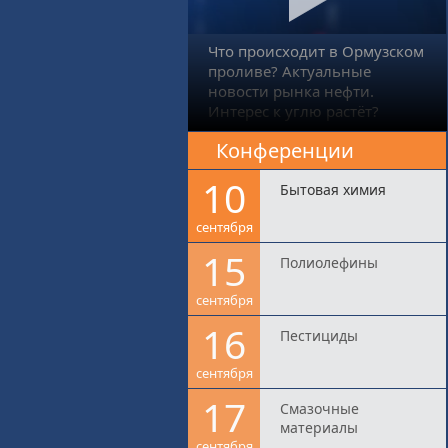
Что происходит в Ормузском
проливе? Актуальные
новости рынка нефти.
Интерес к углю растёт?
Конференции
10
Бытовая химия
сентября
15
Полиолефины
сентября
16
Пестициды
сентября
17
Смазочные
материалы
сентября