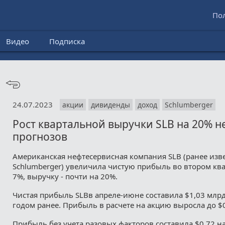
По
Видео
Подписка
24.07.2023
акции
дивиденды
доход
Schlumberger
Рост квартальной выручки SLB на 20% н
прогнозов
Американская нефтесервисная компания SLB (ранее изве
Schlumberger) увеличила чистую прибыль во втором ква
7%, выручку - почти на 20%.
Чистая прибыль SLBв апреле-июне составила $1,03 млр
годом ранее. Прибыль в расчете на акцию выросла до $0,
Прибыль без учета разовых факторов составила $0,72 н