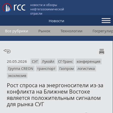
новости и обзоры
нефтегазохимической
отрасли
Новости
Все рубрики
Рынок
Технологии
Госрегули
Аналитика и мнения
Конференции
Видео
20.05.2026
СУГ
Лукойл
СГ-Транс
конференция
Подписка
Группа CREON
транспорт
Газпром
логистика
эксклюзив
Пользовательское соглашение
Рост спроса на энергоносители из-за
конфликта на Ближнем Востоке
Медиакит
является положительным сигналом
для рынка СУГ
Контакты