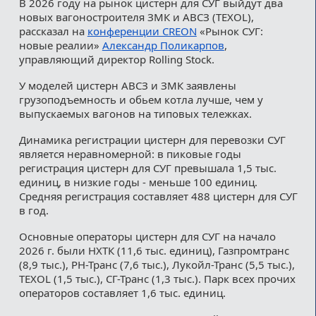
В 2026 году на рынок цистерн для СУГ выйдут два
новых вагоностроителя ЗМК и АВСЗ (TEXOL),
рассказал на
конференции CREON
«Рынок СУГ:
новые реалии»
Александр Поликарпов
,
управляющий директор Rolling Stock.
У моделей цистерн АВСЗ и ЗМК заявлены
грузоподъемность и обьем котла лучше, чем у
выпускаемых вагонов на типовых тележках.
Динамика регистрации цистерн для перевозки СУГ
является неравномерной: в пиковые годы
регистрация цистерн для СУГ превышала 1,5 тыс.
единиц, в низкие годы - меньше 100 единиц.
Средняя регистрация составляет 488 цистерн для СУГ
в год.
Основные операторы цистерн для СУГ на начало
2026 г. были НХТК (11,6 тыс. единиц), Газпромтранс
(8,9 тыс.), РН-Транс (7,6 тыс.), Лукойл-Транс (5,5 тыс.),
TEXOL (1,5 тыс.), СГ-Транс (1,3 тыс.). Парк всех прочих
операторов составляет 1,6 тыс. единиц.