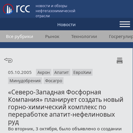
новости и обзоры
нефтегазохимической
отрасли
Новости
Все рубрики
Рынок
Технологии
Госрегули
Аналитика и мнения
Конференции
Видео
05.10.2005
Акрон
Апатит
ЕвроХим
Подписка
Минудобрения
Фосагро
«Северо-Западная Фосфорная
Пользовательское соглашение
Компания» планирует создать новый
горно-химический комплекс по
Медиакит
переработке апатит-нефелиновых
руд
Контакты
Во вторник, 3 октября, было объявлено о создании