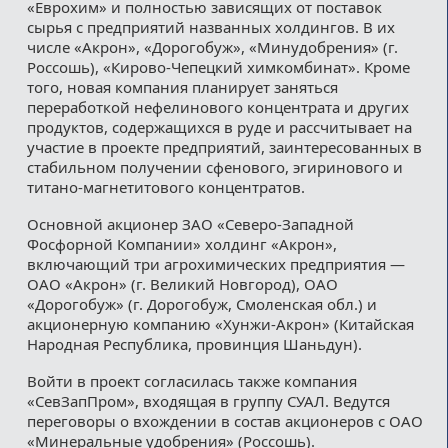
«Еврохим» и полностью зависящих от поставок
сырья с предприятий названных холдингов. В их
числе «Акрон», «Дорогобуж», «Минудобрения» (г.
Россошь), «Кирово-Чепецкий химкомбинат». Кроме
того, новая компания планирует заняться
переработкой нефелинового концентрата и других
продуктов, содержащихся в руде и рассчитывает на
участие в проекте предприятий, заинтересованных в
стабильном получении сфенового, эгиринового и
титано-магнетитового концентратов.
Основной акционер ЗАО «Северо-Западной
Фосфорной Компании» холдинг «Акрон»,
включающий три агрохимических предприятия —
ОАО «Акрон» (г. Великий Новгород), ОАО
«Дорогобуж» (г. Дорогобуж, Смоленская обл.) и
акционерную компанию «Хунжи-Акрон» (Китайская
Народная Республика, провинция Шаньдун).
Войти в проект согласилась также компания
«СевЗапПром», входящая в группу СУАЛ. Ведутся
переговоры о вхождении в состав акционеров с ОАО
«Минеральные удобрения» (Россошь).