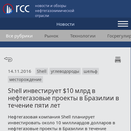
новости и обзоры
нефтегазохимической
отрасли
Новости
Все рубрики
Рынок
Технологии
Госрегули
Аналитика и мнения
Конференции
Видео
14.11.2016
Shell
углеводороды
шельф
Подписка
месторождение
Shell инвестирует $10 млрд в
Пользовательское соглашение
нефтегазовые проекты в Бразилии в
течение пяти лет
Медиакит
Нефтегазовая компания Shell планирует
Контакты
инвестировать около 10 миллиардов долларов в
нефтегазовые проекты в Бразилии в течение