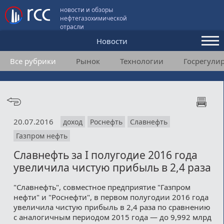
новости и обзоры
нефтегазохимической
отрасли
Новости
Все рубрики
Рынок
Технологии
Госрегули
Аналитика и мнения
Конференции
Видео
20.07.2016
доход
Роснефть
Славнефть
Подписка
Газпром нефть
Славнефть за I полугодие 2016 года
Пользовательское соглашение
увеличила чистую прибыль в 2,4 раза
Медиакит
"Славнефть", совместное предприятие "Газпром
нефти" и "Роснефти", в первом полугодии 2016 года
Контакты
увеличила чистую прибыль в 2,4 раза по сравнению
с аналогичным периодом 2015 года — до 9,992 млрд