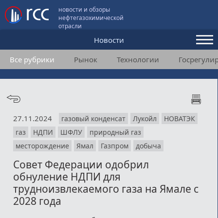
новости и обзоры
нефтегазохимической
отрасли
Новости
Все рубрики
Рынок
Технологии
Госрегули
Аналитика и мнения
Конференции
Видео
27.11.2024
газовый конденсат
Лукойл
НОВАТЭК
Подписка
газ
НДПИ
ШФЛУ
природный газ
месторождение
Ямал
Газпром
добыча
Пользовательское соглашение
Совет Федерации одобрил
обнуление НДПИ для
Медиакит
трудноизвлекаемого газа на Ямале с
2028 года
Контакты