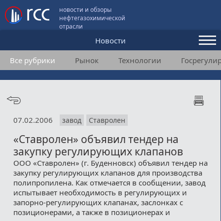
новости и обзоры
нефтегазохимической
отрасли
Новости
Все рубрики
Рынок
Технологии
Госрегули
Аналитика и мнения
Конференции
Видео
07.02.2006
завод
Ставролен
Подписка
«Ставролен» объявил тендер на
закупку регулирующих клапанов
Пользовательское соглашение
ООО «Ставролен» (г. Буденновск) объявил тендер на
закупку регулирующих клапанов для производства
Медиакит
полипропилена. Как отмечается в сообщении, завод
испытывает необходимость в регулирующих и
Контакты
запорно-регулирующих клапанах, заслонках с
позиционерами, а также в позиционерах и