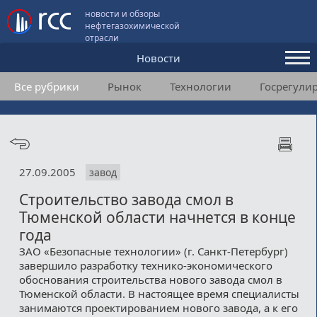
новости и обзоры
нефтегазохимической
отрасли
Новости
Все рубрики
Рынок
Технологии
Госрегули
Аналитика и мнения
Конференции
Видео
27.09.2005
завод
Подписка
Строительство завода смол в
Тюменской области начнется в конце
Пользовательское соглашение
года
ЗАО «Безопасные технологии» (г. Санкт-Петербург)
Медиакит
завершило разработку технико-экономического
обоснования строительства нового завода смол в
Контакты
Тюменской области. В настоящее время специалисты
занимаются проектированием нового завода, а к его