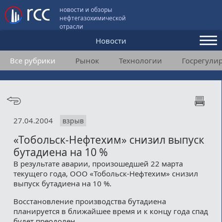
новости и обзоры
нефтегазохимической
отрасли
Новости
Все рубрики
Рынок
Технологии
Госрегули
Аналитика и мнения
Конференции
Видео
27.04.2004
взрыв
Подписка
«Тобольск-Нефтехим» снизил выпуск
бутадиена на 10 %
Пользовательское соглашение
В результате аварии, произошедшей 22 марта
текущего года, ООО «Тобольск-Нефтехим» снизил
Медиакит
выпуск бутадиена на 10 %.
Восстановление производства бутадиена
Контакты
планируется в ближайшее время и к концу года спад
будет преодолен.