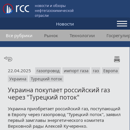
новости и обзоры
нефтегазохимической
отрасли
Новости
Все рубрики
Рынок
Технологии
Госрегули
Аналитика и мнения
Конференции
Видео
22.04.2025
газопровод
импорт газа
газ
Европа
Подписка
Украина
Турецкий поток
Украина покупает российский газ
Пользовательское соглашение
через "Турецкий поток"
Медиакит
Украина приобретает российский газ, поступающий
в Европу через газопровод "Турецкий поток", заявил
Контакты
первый замглавы энергетического комитета
Верховной рады Алексей Кучеренко.