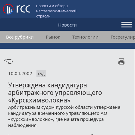
новости и обзоры
нефтегазохимической
отрасли
Новости
Все рубрики
Рынок
Технологии
Госрегули
Аналитика и мнения
Конференции
Видео
10.04.2002
суд
Подписка
Утверждена кандидатура
арбитражного управляющего
Пользовательское соглашение
«Курскхимволокна»
Арбитражным судом Курской области утверждена
Медиакит
кандидатура временного управляющего АО
«Курскхимволокно», где начата процедура
Контакты
наблюдения.