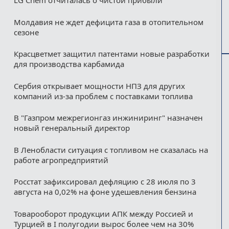
LG Chem отчиталась о чистой прибыли
Молдавия не ждет дефицита газа в отопительном
сезоне
Красцветмет защитил патентами новые разработки
для производства карбамида
Сербия открывает мощности НПЗ для других
компаний из‑за проблем с поставками топлива
В "Газпром межрегионгаз инжиниринг" назначен
новый генеральный директор
В Ленобласти ситуация с топливом не сказалась на
работе агропредприятий
Росстат зафиксировал дефляцию с 28 июля по 3
августа на 0,02% на фоне удешевления бензина
Товарооборот продукции АПК между Россией и
Турцией в I полугодии вырос более чем на 30%