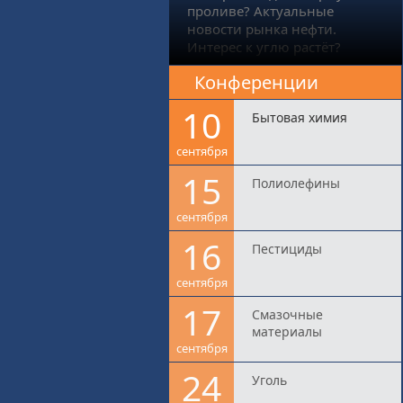
проливе? Актуальные
новости рынка нефти.
Интерес к углю растёт?
Конференции
10
Бытовая химия
сентября
15
Полиолефины
сентября
16
Пестициды
сентября
17
Смазочные
материалы
сентября
24
Уголь