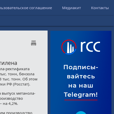
льзовательское соглашение
Медиакит
Контакты
этилена
ола-ректификата
тыс. тонн, бензола
3 тыс. тонн. Об этом
и РФ (Росстат).
а выпуск метанола-
Производство
— на 4,2%.
цем производство