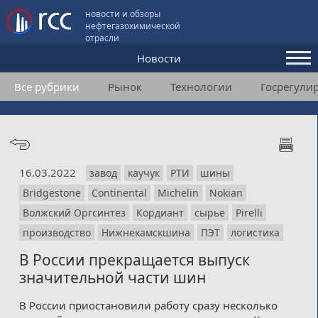
новости и обзоры
нефтегазохимической
отрасли
Новости
Все рубрики
Рынок
Технологии
Госрегули
Аналитика и мнения
Конференции
Видео
16.03.2022
завод
каучук
РТИ
шины
Подписка
Bridgestone
Continental
Michelin
Nokian
Волжский Оргсинтез
Кордиант
сырье
Pirelli
Пользовательское соглашение
производство
Нижнекамскшина
ПЭТ
логистика
В России прекращается выпуск
Медиакит
значительной части шин
Контакты
В России приостановили работу сразу несколько