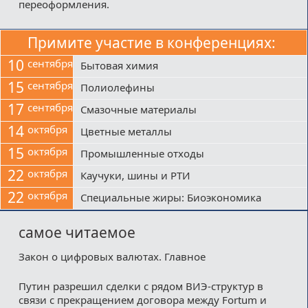
переоформления.
Примите участие в конференциях:
10
сентября
Бытовая химия
15
сентября
Полиолефины
17
сентября
Смазочные материалы
14
октября
Цветные металлы
15
октября
Промышленные отходы
22
октября
Каучуки, шины и РТИ
22
октября
Специальные жиры: Биоэкономика
самое читаемое
Закон о цифровых валютах. Главное
Путин разрешил сделки с рядом ВИЭ-структур в
связи с прекращением договора между Fortum и