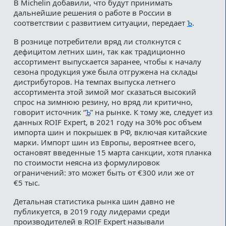
В Michelin добавили, что будут принимать
дальнейшие решения о работе в России в
соответствии с развитием ситуации, передает
Ъ
.
В рознице потребители вряд ли столкнутся с
дефицитом летних шин, так как традиционно
ассортимент выпускается заранее, чтобы к началу
сезона продукция уже была отгружена на склады
дистрибуторов. На темпах выпуска летнего
ассортимента этой зимой мог сказаться высокий
спрос на зимнюю резину, но вряд ли критично,
говорит источник “
Ъ
” на рынке. К тому же, следует из
данных ROIF Expert, в 2021 году на 30% рос объем
импорта шин и покрышек в РФ, включая китайские
марки. Импорт шин из Европы, вероятнее всего,
остановят введенные 15 марта санкции, хотя планка
по стоимости неясна из формулировок
ограничений: это может быть от €300 или же от
€5 тыс.
Детальная статистика рынка шин давно не
публикуется, в 2019 году лидерами среди
производителей в ROIF Expert называли